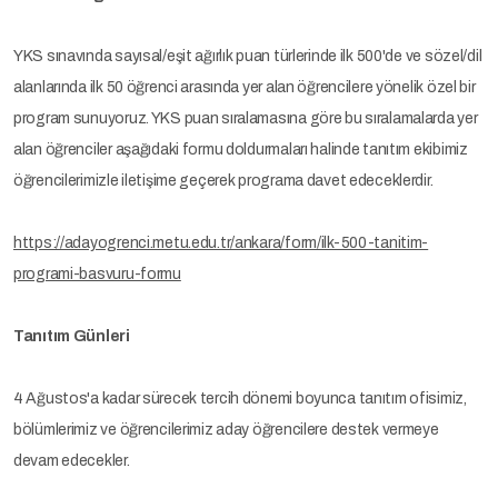
YKS sınavında sayısal/eşit ağırlık puan türlerinde ilk 500'de ve sözel/dil
alanlarında ilk 50 öğrenci arasında yer alan öğrencilere yönelik özel bir
program sunuyoruz. YKS puan sıralamasına göre bu sıralamalarda yer
alan öğrenciler aşağıdaki formu doldurmaları halinde tanıtım ekibimiz
öğrencilerimizle iletişime geçerek programa davet edeceklerdir.
https://adayogrenci.metu.edu.tr/ankara/form/ilk-500-tanitim-
programi-basvuru-formu
Tanıtım Günleri
4 Ağustos'a kadar sürecek tercih dönemi boyunca tanıtım ofisimiz,
bölümlerimiz ve öğrencilerimiz aday öğrencilere destek vermeye
devam edecekler.