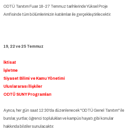
ODTÜ Tanıtım Fuarı 18-27 Temmuz tarihlerinde Yüksel Proje
Amfisinde tüm bölümlerimizin katılımları ile gerçekleştirilecektir.
19, 22 ve 25 Temmuz
İktisat
İşletme
Siyaset Bilimi ve Kamu Yönetimi
Uluslararası İlişkiler
ODTÜ SUNY Programları
Ayrıca, her gün saat 12:30'da düzenlenecek "ODTÜ Genel Tanıtım" ile
burslar, yurtlar, öğrenci toplulukları ve kampüs hayatı gibi konular
hakkında bilgiler sunulacaktır.