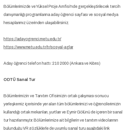
Bölümlerimizde ve Yüksel Proje Amfisi'nde gerçekleştirilecek tercih
danışmanlığı programlarına aday öğrenci sayfası ve sosyal medya
hesaplarımız üzerinden ulaşabilirsiniz.
https://adayogrenci.metu.edu.tr/
https://www.metu.edu.tr/tr/sosyal-aglar
Aday öğrenci telefon hattı: 210 2000 (Ankara ve Kıbrıs)
ODTÜ Sanal Tur
Bölümlerimizin ve Tanıtım Ofisimizin ortak çalışması sonucu
yerleşkemiz içerisinde yer alan tüm bölümlerimizi ve öğrencilerimizin
kullandığı ortak mekanları, yurtları ve Eymir Gölünü de içeren bir sanal
tur hazırlanmıştır. Bölümlerimize ait bilgilerin ve tanıtım videolarının
bulunduğu VR gözlüklerle de uyumlu sanal turu aşağıdaki link