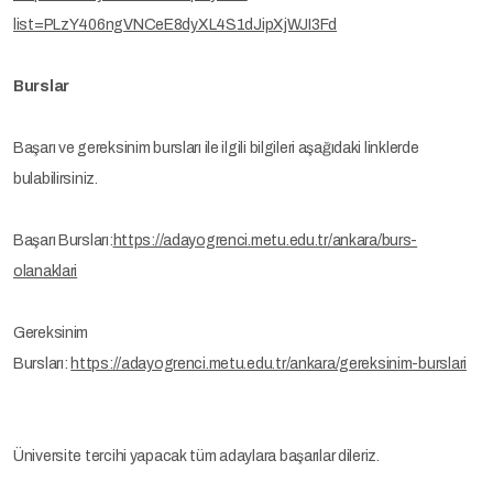
list=PLzY406ngVNCeE8dyXL4S1dJipXjWJI3Fd
Burslar
Başarı ve gereksinim bursları ile ilgili bilgileri aşağıdaki linklerde
bulabilirsiniz.
Başarı Bursları:
https://adayogrenci.metu.edu.tr/ankara/burs-
olanaklari
Gereksinim
Bursları:
https://adayogrenci.metu.edu.tr/ankara/gereksinim-burslari
Üniversite tercihi yapacak tüm adaylara başarılar dileriz.