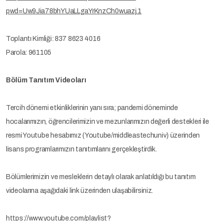
pwd=Uw9Jia78bhYUaLLgaYrKnzCh0wuazj.1
Toplantı Kimliği: 837 8623 4016
Parola: 961105
Bölüm Tanıtım Videoları
Tercih dönemi etkinliklerinin yanı sıra; pandemi döneminde
hocalarımızın, öğrencilerimizin ve mezunlarımızın değerli destekleri ile
resmi Youtube hesabımız (Youtube/middleastechuniv) üzerinden
lisans programlarımızın tanıtımlarını gerçekleştirdik.
Bölümlerimizin ve mesleklerin detaylı olarak anlatıldığı bu tanıtım
videolarına aşağıdaki link üzerinden ulaşabilirsiniz.
https://www.youtube.com/playlist?