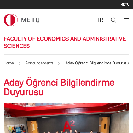
Se
Skip to main content
METU
TR
FACULTY OF ECONOMICS AND ADMINISTRATIVE
SCIENCES
Home
Announcements
Aday Öğrenci Bilgilendirme Duyurusu
Aday Öğrenci Bilgilendirme
Duyurusu