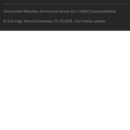
Üniversiteler Mahallesi, Dumlupınar Bulvarı No:1, 06800 Çankaya/Ankara
© Orta Doğu Teknik Üniversitesi. CC-IG 2025. Tüm hakları saklıdır.