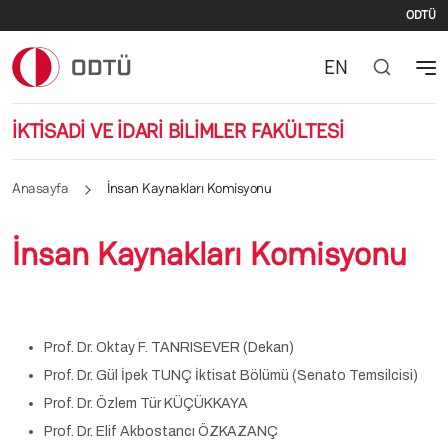
İki
Ana içeriğe atla
ODTÜ
EN
İKTİSADİ VE İDARİ BİLİMLER FAKÜLTESİ
Anasayfa
İnsan Kaynakları Komisyonu
İnsan Kaynakları Komisyonu
Prof. Dr. Oktay F. TANRISEVER (Dekan)
Prof. Dr. Gül İpek TUNÇ İktisat Bölümü (Senato Temsilcisi)
Prof. Dr. Özlem Tür KÜÇÜKKAYA
Prof. Dr. Elif Akbostancı ÖZKAZANÇ