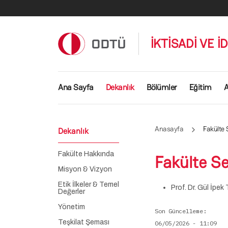
Ana içeriğe atla
İKTİSADİ VE İ
Ana gezinti menüsü
Ana Sayfa
Dekanlık
Bölümler
Eğitim
A
Anasayfa
Fakülte 
Dekanlık
Fakülte Hakkında
Fakülte Se
Misyon & Vizyon
Etik İlkeler & Temel
Prof. Dr. Gül İp
Değerler
Yönetim
Son Güncelleme
Teşkilat Şeması
06/05/2026 - 11:09