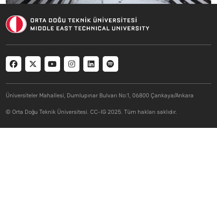
Social menu
Üniversiteler Mahallesi, Dumlupınar Bulvarı No:1, 06800 Çankaya/Ankara
© Orta Doğu Teknik Üniversitesi. CC-IG 2025. Tüm hakları saklıdır.